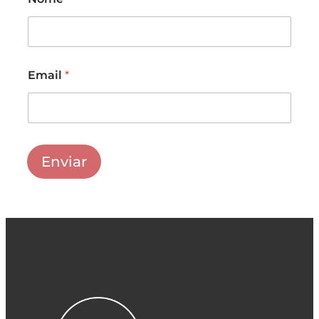
m
a
i
l
N
o
Email
*
m
e
E
m
a
i
Enviar
l