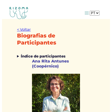
Escolha
um
idioma
< Voltar
Biografias de
Participantes
Índice de participantes
Ana Rita Antunes
(Coopérnico)