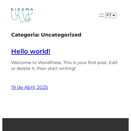
Saltar
para
Escolha
o
um
conteúdo
idioma
Categoria:
Uncategorized
Hello world!
Welcome to WordPress. This is your first post. Edit
or delete it, then start writing!
19 de Abril, 2025